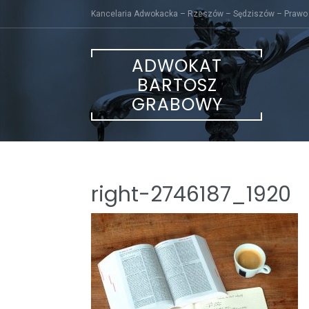
Skip
Kancelaria Adwokacka – Rzeszów – Sędziszów – Prawo
to
content
ADWOKAT
BARTOSZ
GRABOWY
right-2746187_1920