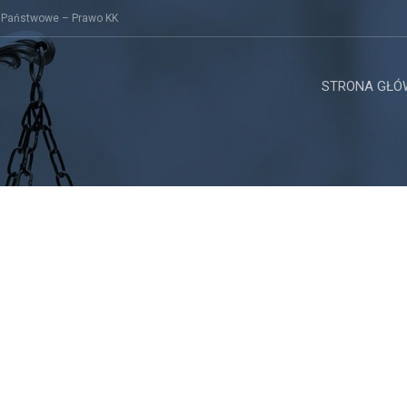
 Państwowe – Prawo KK
STRONA GŁÓ