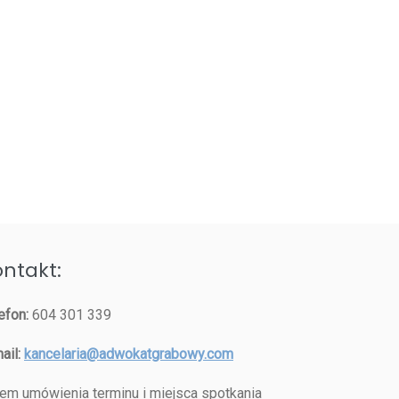
ntakt:
efon:
604 301 339
ail:
kancelaria@adwokatgrabowy.com
em umówienia terminu i miejsca spotkania