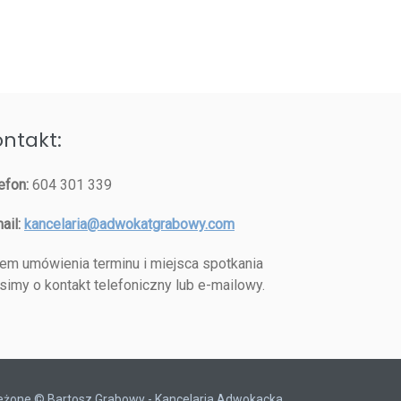
ntakt:
efon:
604 301 339
ail:
kancelaria@adwokatgrabowy.com
em umówienia terminu i miejsca spotkania
simy o kontakt telefoniczny lub e-mailowy.
zeżone © Bartosz Grabowy - Kancelaria Adwokacka