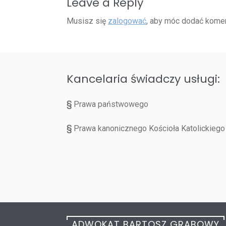
Leave a Reply
Musisz się
zalogować
, aby móc dodać komen
Kancelaria świadczy usługi:
§
Prawa państwowego
§
Prawa kanonicznego Kościoła Katolickiego
ADWOKAT BARTOSZ GRABOWY