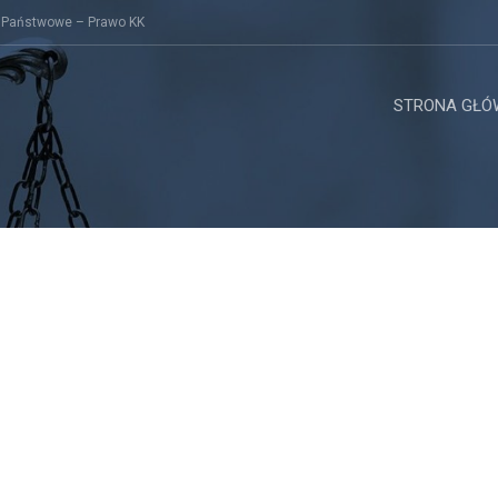
 Państwowe – Prawo KK
STRONA GŁÓ