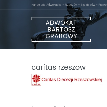
Skip
Kancelaria Adwokacka – Rzeszów – Sędziszów – Prawo
to
content
ADWOKAT
BARTOSZ
GRABOWY
caritas rzeszow