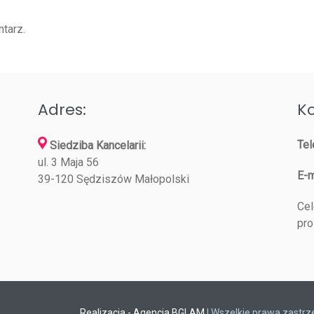
tarz.
Adres:
Ko
Tel
Siedziba Kancelarii:
ul. 3 Maja 56
E-m
39-120 Sędziszów Małopolski
Cel
pro
Realizacja - Agencja BGLAM
| Wszelkie prawa zastr