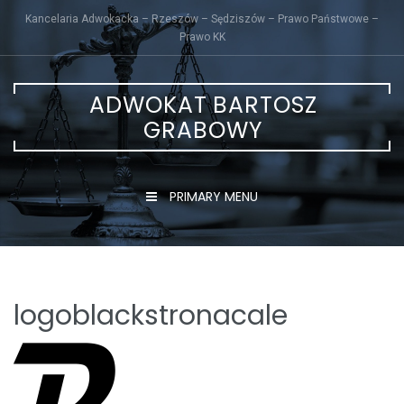
Skip
Kancelaria Adwokacka – Rzeszów – Sędziszów – Prawo Państwowe –
to
Prawo KK
content
ADWOKAT BARTOSZ
GRABOWY
PRIMARY MENU
logoblackstronacale