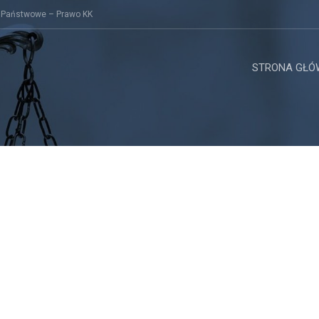
 Państwowe – Prawo KK
STRONA GŁÓ