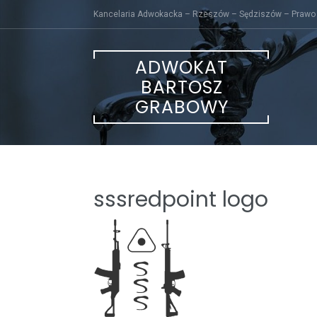
Skip
Kancelaria Adwokacka – Rzeszów – Sędziszów – Prawo
to
content
ADWOKAT
BARTOSZ
GRABOWY
sssredpoint logo