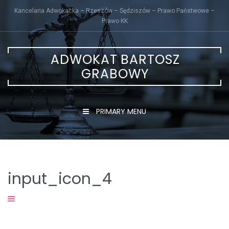
Skip
Kancelaria Adwokacka – Rzeszów – Sędziszów – Prawo Państwowe –
to
Prawo KK
content
ADWOKAT BARTOSZ
GRABOWY
PRIMARY MENU
input_icon_4